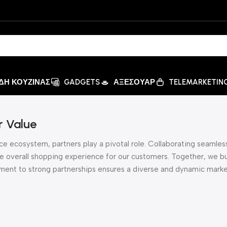
ΙΔΗ ΚΟΥΖΙΝΑΣ
GADGETS
ΑΞΕΣΟΥΑΡ
TELEMARKETIN
r Value
e ecosystem, partners play a pivotal role. Collaborating seamless
e overall shopping experience for our customers. Together, we bui
ment to strong partnerships ensures a diverse and dynamic marke