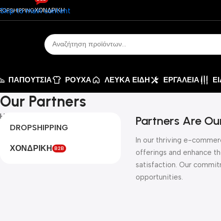
Skip to main content
ROPSHIPPING
ΧΟΝΔΡΙΚΗ
ΠΑΠΟΥΤΣΙΑ
ΡΟΥΧΑ
ΛΕΥΚΑ ΕΙΔΗ
ΕΡΓΑΛΕΙΑ
Ε
Our Partners
Home
Our Partners
Partners Are Ou
DROPSHIPPING
In our thriving e-commerc
ΧΟΝΔΡΙΚΗ
B2B
offerings and enhance th
satisfaction. Our commit
opportunities.