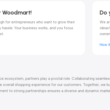
by Woodmart!
Do 
ough for entrepreneurs who want to grow their
We are
y hassle. Your business works, and you focus
ideas!
st.
owners
How i
e ecosystem, partners play a pivotal role. Collaborating seamless
e overall shopping experience for our customers. Together, we bui
ment to strong partnerships ensures a diverse and dynamic marke