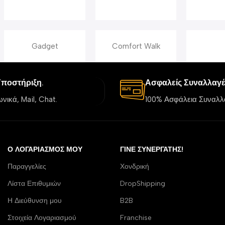
Gadget
Comfort Walk
Υποστήριξη.
Ασφαλείς Συναλλαγέ
νικά, Mail, Chat.
100% Ασφάλεια Συναλλ
Ο ΛΟΓΑΡΙΑΣΜΌΣ ΜΟΥ
ΓΊΝΕ ΣΥΝΕΡΓΆΤΗΣ!
Παραγγελίες
Χονδρική
Λίστα Επιθυμιών
DropShipping
Η Διεύθυνση μου
B2B
Στοιχεία Λογαριασμού
Franchise