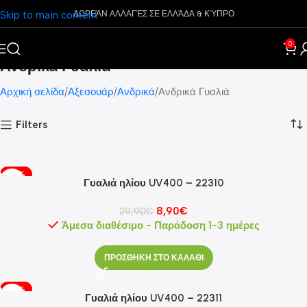
Skip to main content
ΔΩΡΕΆΝ ΑΛΛΑΓΈΣ ΣΕ ΕΛΛΆΔΑ & ΚΎΠΡΟ
0
Ανδρικά Γυαλιά
Αρχική σελίδα
Αξεσουάρ
Ανδρικά
Ανδρικά Γυαλιά
Filters
-70%
Γυαλιά ηλίου UV400 – 22310
8,90
€
29,90
€
Άμεσα διαθέσιμο - Παράδοση 1-3 ημέρες
ΠΡΟΣΘΗΚΗ ΣΤΟ ΚΑΛΑΘΙ
-70%
Γυαλιά ηλίου UV400 – 22311