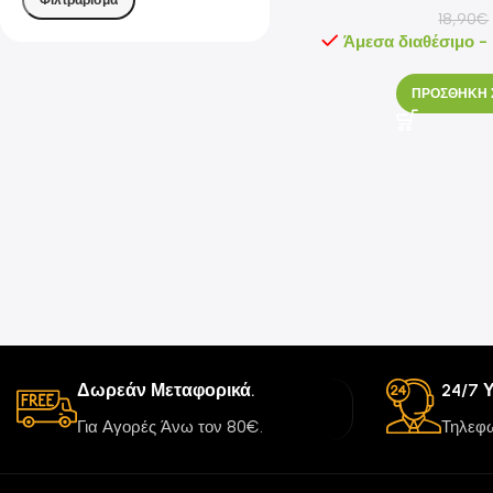
18,90
€
Άμεσα διαθέσιμο -
ΠΡΟΣΘΗΚΗ 
Δωρεάν Μεταφορικά.
24/7 
Για Αγορές Άνω τον 80€.
Τηλεφω