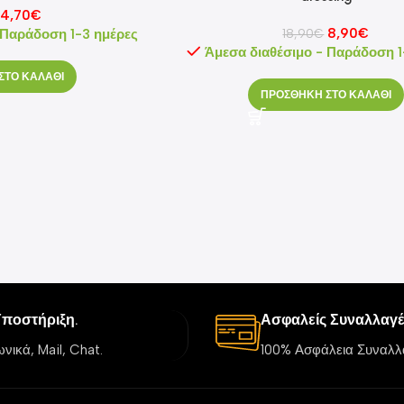
4,70
€
8,90
€
 Παράδοση 1-3 ημέρες
18,90
€
Άμεσα διαθέσιμο - Παράδοση 1
ΣΤΟ ΚΑΛΑΘΙ
ΠΡΟΣΘΗΚΗ ΣΤΟ ΚΑΛΑΘΙ
Υποστήριξη.
Ασφαλείς Συναλλαγέ
νικά, Mail, Chat.
100% Ασφάλεια Συναλλ