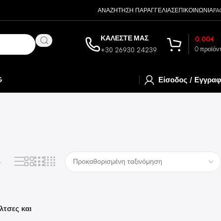
ΑΝΑΖΗΤΗΣΗ ΠΑΡΑΓΓΕΛΙΑΣ
ΕΠΙΚΟΙΝΩΝΙΑ
FA
ΚΑΛΕΣΤΕ ΜΑΣ
0,00
€
0
προϊόν
+30 26930 24239
G
Είσοδος / Εγγρα
4
λτσες και