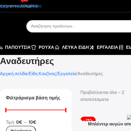
Skip to main content
ROPSHIPPING
ΧΟΝΔΡΙΚΗ
ΠΑΠΟΥΤΣΙΑ
ΡΟΥΧΑ
ΛΕΥΚΑ ΕΙΔΗ
ΕΡΓΑΛΕΙΑ
Ε
Αναδευτήρες
Αρχική σελίδα
Είδη Κουζίνας
Εργαλεία
Αναδευτήρες
Προβάλλονται όλα - 2
Φιλτράρισμα βάση τιμής
αποτελέσματα
-75%
Τιμή:
0€
—
10€
Μπλέντερ αυγών από
Φιλτράρισμα