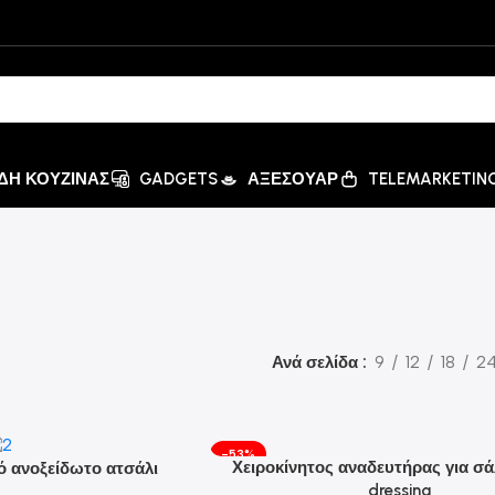
ΙΔΗ ΚΟΥΖΙΝΑΣ
GADGETS
ΑΞΕΣΟΥΑΡ
TELEMARKETIN
Ανά σελίδα
9
12
18
2
-53%
Χειροκίνητος αναδευτήρας για σά
 ανοξείδωτο ατσάλι
dressing