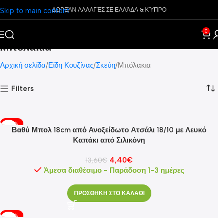
Skip to main content
ΔΩΡΕΆΝ ΑΛΛΑΓΈΣ ΣΕ ΕΛΛΆΔΑ & ΚΎΠΡΟ
0
Μπόλακια
Αρχική σελίδα
Είδη Κουζίνας
Σκεύη
Μπόλακια
Filters
-68%
Βαθύ Μπολ 18cm από Ανοξείδωτο Ατσάλι 18/10 με Λευκό
Καπάκι από Σιλικόνη
4,40
€
13,60
€
Άμεσα διαθέσιμο - Παράδοση 1-3 ημέρες
ΠΡΟΣΘΗΚΗ ΣΤΟ ΚΑΛΑΘΙ
-66%