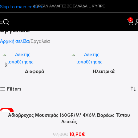
Skip to main content
ΔΩΡΕΆΝ ΑΛΛΑΓΈΣ ΣΕ ΕΛΛΆΔΑ & ΚΎΠΡΟ
0
Εργαλεία
Αρχική σελίδα
Εργαλεία
Διαφορά
Ηλεκτρικά
Filters
-81%
Αδιάβροχος Μουσαμάς 160GR/M² 4X6M Βαρέως Τύπου
Λευκός
18,90
€
97,00
€