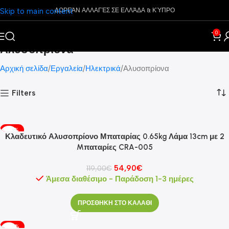
Skip to main content
ΔΩΡΕΆΝ ΑΛΛΑΓΈΣ ΣΕ ΕΛΛΆΔΑ & ΚΎΠΡΟ
0
Αλυσοπρίονα
Αρχική σελίδα
Εργαλεία
Ηλεκτρικά
Αλυσοπρίονα
Filters
-54%
Κλαδευτικό Αλυσοπρίονο Μπαταρίας 0.65kg Λάμα 13cm με 2
Mπαταρίες CRA-005
54,90
€
119,00
€
Άμεσα διαθέσιμο - Παράδοση 1-3 ημέρες
ΠΡΟΣΘΗΚΗ ΣΤΟ ΚΑΛΑΘΙ
-58%