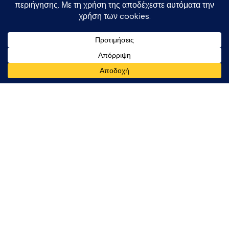
Στοιχεία Λογαριασμού
Franchise
Είσοδος/Εγγραφή
Τελευταία Νέα
ΔΙΑΘΕΣΙΜΟ ΣΤΟ:
Κατεβάστε την εφαρμογή μας!
Και κερδίστε τρελές προσφορές.
Πληρώστε με Κάρτες:
Ταχυμεταφορές:
Follow Us: