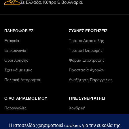
Σε Ελλάδα, Κύπρο & Βουλγαρία.
ΠΛΗΡΟΦΟΡΊΕΣ
ΣΥΧΝΈΣ ΕΡΩΤΉΣΕΙΣ
Εταιρεία
Τρόποι Αποστολής
Επικοινωνία
Τρόποι Πληρωμής
Όροι Χρήσης
Φόρμα Επιστροφής
Σχετικά με εμάς
Προστασία Αγορών
Πολιτική Απορρήτου
Αναζήτηση Παραγγελίας
Ο ΛΟΓΑΡΙΑΣΜΌΣ ΜΟΥ
ΓΊΝΕ ΣΥΝΕΡΓΆΤΗΣ!
Παραγγελίες
Χονδρική
Λίστα Επιθυμιών
DropShipping
Η Διεύθυνση μου
B2B