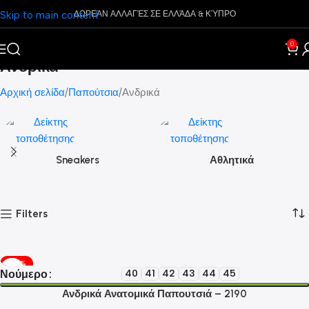
Skip to main content
ΔΩΡΕΆΝ ΑΛΛΑΓΈΣ ΣΕ ΕΛΛΆΔΑ & ΚΎΠΡΟ
0
Ανδρικά
Αρχική σελίδα
Παπούτσια
Ανδρικά
Sneakers
Αθλητικά
Filters
-50%
Νούμερο
40
41
42
43
44
45
Ανδρικά Ανατομικά Παπουτσιά – 2190