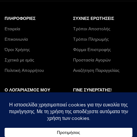
ΠΛΗΡΟΦΟΡΊΕΣ
ΣΥΧΝΈΣ ΕΡΩΤΉΣΕΙΣ
Εταιρεία
Τρόποι Αποστολής
Επικοινωνία
Τρόποι Πληρωμής
Όροι Χρήσης
Φόρμα Επιστροφής
Σχετικά με εμάς
Προστασία Αγορών
Πολιτική Απορρήτου
Αναζήτηση Παραγγελίας
Ο ΛΟΓΑΡΙΑΣΜΌΣ ΜΟΥ
ΓΊΝΕ ΣΥΝΕΡΓΆΤΗΣ!
Παραγγελίες
Χονδρική
Λίστα Επιθυμιών
DropShipping
Η Διεύθυνση μου
B2B
Στοιχεία Λογαριασμού
Franchise