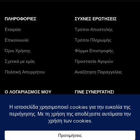
ΠΛΗΡΟΦΟΡΊΕΣ
ΣΥΧΝΈΣ ΕΡΩΤΉΣΕΙΣ
Εταιρεία
Τρόποι Αποστολής
Επικοινωνία
Τρόποι Πληρωμής
Όροι Χρήσης
Φόρμα Επιστροφής
Σχετικά με εμάς
Προστασία Αγορών
Πολιτική Απορρήτου
Αναζήτηση Παραγγελίας
Ο ΛΟΓΑΡΙΑΣΜΌΣ ΜΟΥ
ΓΊΝΕ ΣΥΝΕΡΓΆΤΗΣ!
Παραγγελίες
Χονδρική
Λίστα Επιθυμιών
DropShipping
Η Διεύθυνση μου
B2B
Στοιχεία Λογαριασμού
Franchise