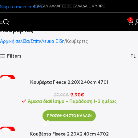
Skip to main content
ΔΩΡΕΆΝ ΑΛΛΑΓΈΣ ΣΕ ΕΛΛΆΔΑ & ΚΎΠΡΟ
0
Κουβέρτες
Αρχική σελίδα
Σπίτι
Λευκά Είδη
Κουβέρτες
Filters
-65%
Κουβέρτα Fleece 2.20X2.40cm 4701
9,90
€
27,90
€
Άμεσα διαθέσιμο - Παράδοση 1-3 ημέρες
ΠΡΟΣΘΗΚΗ ΣΤΟ ΚΑΛΑΘΙ
-65%
Κουβέρτα Fleece 2.20X2.40cm 4702