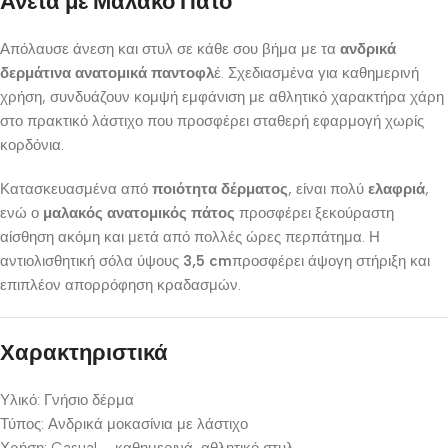
Άνετα με Μαλακό Πάτο
Απόλαυσε άνεση και στυλ σε κάθε σου βήμα με τα
ανδρικά
δερμάτινα
ανατομικά
παντοφλ
έ. Σχεδιασμένα για καθημερινή
χρήση, συνδυάζουν κομψή εμφάνιση με αθλητικό χαρακτήρα χάρη
στο πρακτικό λάστιχο που προσφέρει σταθερή εφαρμογή χωρίς
κορδόνια.
Κατασκευασμένα από
ποιότητα δέρματος
, είναι πολύ
ελαφριά
,
ενώ ο
μαλακός ανατομικός πάτος
προσφέρει ξεκούραστη
αίσθηση ακόμη και μετά από πολλές ώρες περπάτημα. Η
αντιολισθητική σόλα ύψους
3,5 cm
προσφέρει άψογη στήριξη και
επιπλέον απορρόφηση κραδασμών.
Χαρακτηριστικά
Υλικό: Γνήσιο δέρμα
Τύπος: Ανδρικά μοκασίνια με λάστιχο