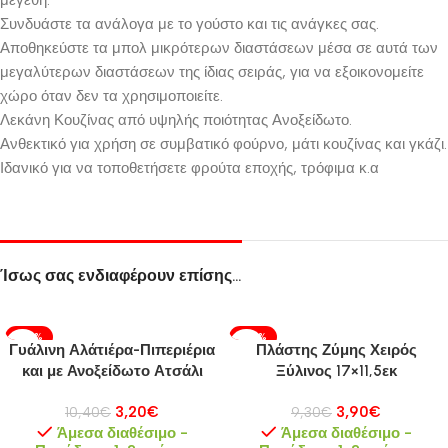
μεγέθη.
Συνδυάστε τα ανάλογα με το γούστο και τις ανάγκες σας.
Αποθηκεύστε τα μπολ μικρότερων διαστάσεων μέσα σε αυτά των
μεγαλύτερων διαστάσεων της ίδιας σειράς, για να εξοικονομείτε
χώρο όταν δεν τα χρησιμοποιείτε.
Λεκάνη Κουζίνας από υψηλής ποιότητας Ανοξείδωτο.
Ανθεκτικό για χρήση σε συμβατικό φούρνο, μάτι κουζίνας και γκάζι.
Ιδανικό για να τοποθετήσετε φρούτα εποχής, τρόφιμα κ.α
Ίσως σας ενδιαφέρουν επίσης…
-69%
-58%
Γυάλινη Αλάτιέρα-Πιπεριέρια
Πλάστης Ζύμης Χειρός
και με Ανοξείδωτο Ατσάλι
Ξύλινος 17×11,5εκ
INOX 18/10
3,20
€
3,90
€
10,40
€
9,30
€
Άμεσα διαθέσιμο -
Άμεσα διαθέσιμο -