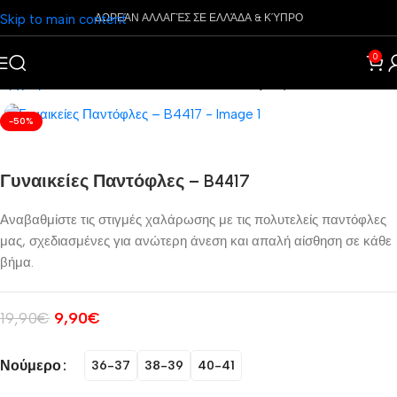
Skip to main content
ΔΩΡΕΆΝ ΑΛΛΑΓΈΣ ΣΕ ΕΛΛΆΔΑ & ΚΎΠΡΟ
0
Αρχική σελίδα
Παπούτσια
Γυναικεία
Παντόφλες
-50%
Γυναικείες Παντόφλες – B4417
Αναβαθμίστε τις στιγμές χαλάρωσης με τις πολυτελείς παντόφλες
μας, σχεδιασμένες για ανώτερη άνεση και απαλή αίσθηση σε κάθε
βήμα.
19,90
€
9,90
€
Νούμερο
36-37
38-39
40-41