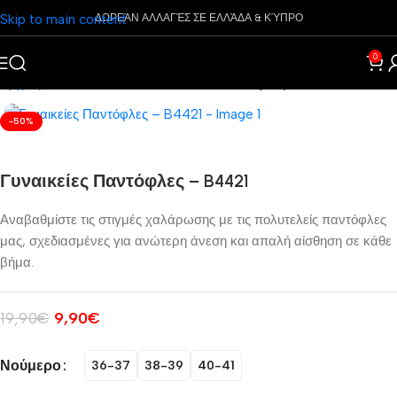
Skip to main content
ΔΩΡΕΆΝ ΑΛΛΑΓΈΣ ΣΕ ΕΛΛΆΔΑ & ΚΎΠΡΟ
0
Αρχική σελίδα
Παπούτσια
Γυναικεία
Παντόφλες
-50%
Γυναικείες Παντόφλες – B4421
Αναβαθμίστε τις στιγμές χαλάρωσης με τις πολυτελείς παντόφλες
μας, σχεδιασμένες για ανώτερη άνεση και απαλή αίσθηση σε κάθε
βήμα.
19,90
€
9,90
€
Νούμερο
36-37
38-39
40-41