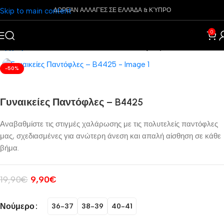
Skip to main content
ΔΩΡΕΆΝ ΑΛΛΑΓΈΣ ΣΕ ΕΛΛΆΔΑ & ΚΎΠΡΟ
0
Αρχική σελίδα
Παπούτσια
Γυναικεία
Παντόφλες
-50%
Γυναικείες Παντόφλες – B4425
Αναβαθμίστε τις στιγμές χαλάρωσης με τις πολυτελείς παντόφλες
μας, σχεδιασμένες για ανώτερη άνεση και απαλή αίσθηση σε κάθε
βήμα.
19,90
€
9,90
€
Νούμερο
36-37
38-39
40-41