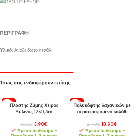
ΠΕΡΙΓΡΑΦΉ
Υλικό:
Ανοξείδωτο ατσάλι
Ίσως σας ενδιαφέρουν επίσης…
-58%
-50%
Πλάστης Ζύμης Χειρός
Πολυκόφτης λαχανικών με
Ξύλινος 17×11,5εκ
περιστρεφόμενο καλάθι
αποστράγγισης
3,90
€
10,90
€
9,30
€
21,90
€
Άμεσα διαθέσιμο -
Άμεσα διαθέσιμο -