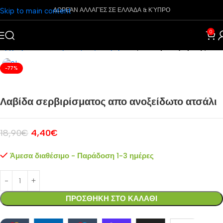
Skip to main content
ΔΩΡΕΆΝ ΑΛΛΑΓΈΣ ΣΕ ΕΛΛΆΔΑ & ΚΎΠΡΟ
0
Αρχική σελίδα
Είδη Κουζίνας
Διαφορά
Αξεσουάρ Μαγειρικής
-77%
Λαβίδα σερβιρίσματος απο ανοξείδωτο ατσάλι
18,90
€
4,40
€
Άμεσα διαθέσιμο - Παράδοση 1-3 ημέρες
ΠΡΟΣΘΗΚΗ ΣΤΟ ΚΑΛΑΘΙ