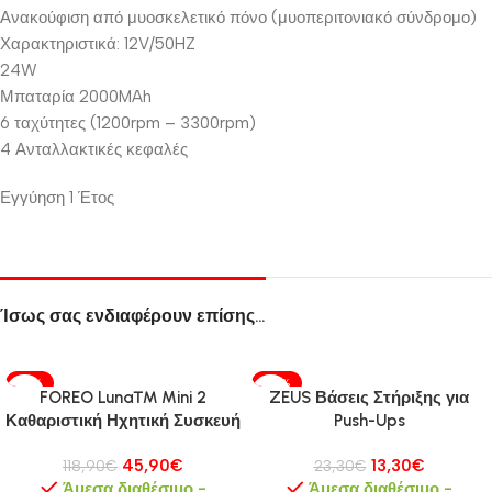
Ανακούφιση από μυοσκελετικό πόνο (μυοπεριτονιακό σύνδρομο)
Χαρακτηριστικά: 12V/50HZ
24W
Μπαταρία 2000MAh
6 ταχύτητες (1200rpm – 3300rpm)
4 Ανταλλακτικές κεφαλές
Εγγύηση 1 Έτος
Ίσως σας ενδιαφέρουν επίσης…
-61%
-43%
FOREO Luna™ Mini 2
ZEUS Βάσεις Στήριξης για
HOT
Καθαριστική Ηχητική Συσκευή
Push-Ups
45,90
€
13,30
€
118,90
€
23,30
€
Άμεσα διαθέσιμο -
Άμεσα διαθέσιμο -