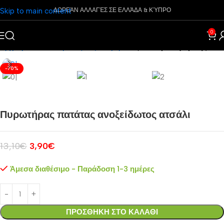
Skip to main content
ΔΩΡΕΆΝ ΑΛΛΑΓΈΣ ΣΕ ΕΛΛΆΔΑ & ΚΎΠΡΟ
0
Αρχική σελίδα
Είδη Κουζίνας
Διαφορά
Αξεσουάρ Μαγειρικής
-70%
Πυρωτήρας πατάτας ανοξείδωτος ατσάλι
13,10
€
3,90
€
Άμεσα διαθέσιμο - Παράδοση 1-3 ημέρες
ΠΡΟΣΘΗΚΗ ΣΤΟ ΚΑΛΑΘΙ