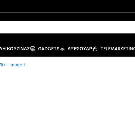
ΙΔΗ ΚΟΥΖΙΝΑΣ
GADGETS
ΑΞΕΣΟΥΑΡ
TELEMARKETIN
m από Ανοξείδωτο Ατσάλι 18/10