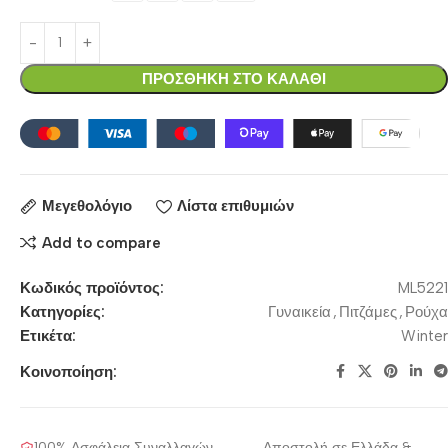
ΠΡΟΣΘΗΚΗ ΣΤΟ ΚΑΛΑΘΙ
Μεγεθολόγιο
Λίστα επιθυμιών
Add to compare
Κωδικός προϊόντος:
ML5221
Κατηγορίες:
Γυναικεία
,
Πιτζάμες
,
Ρούχα
Ετικέτα:
Winter
Κοινοποίηση:
100% Ασφάλεια Συναλλαγών
Αποστολή σε Ελλάδα &