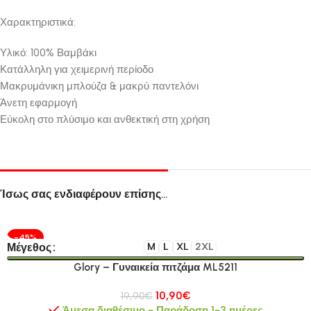
Χαρακτηριστικά:
Υλικό: 100% Βαμβάκι
Κατάλληλη για χειμερινή περίοδο
Μακρυμάνικη μπλούζα & μακρύ παντελόνι
Άνετη εφαρμογή
Εύκολη στο πλύσιμο και ανθεκτική στη χρήση
Ίσως σας ενδιαφέρουν επίσης…
-45%
Μέγεθος
M
L
XL
2XL
Glory – Γυναικεία πιτζάμα ML5211
10,90
€
19,90
€
Άμεσα διαθέσιμο - Παράδοση 1-3 ημέρες