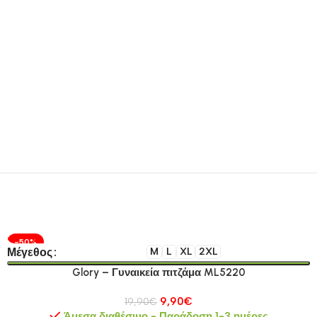
-50%
Μέγεθος
M
L
XL
2XL
Glory – Γυναικεία πιτζάμα ML5220
9,90
€
19,90
€
Άμεσα διαθέσιμο - Παράδοση 1-3 ημέρες