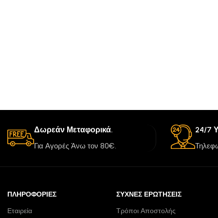
Δωρεάν Μεταφορικά.
24/7 
Για Αγορές Άνω τον 80€.
Τηλεφω
ΠΛΗΡΟΦΟΡΊΕΣ
ΣΥΧΝΈΣ ΕΡΩΤΉΣΕΙΣ
Εταιρεία
Τρόποι Αποστολής