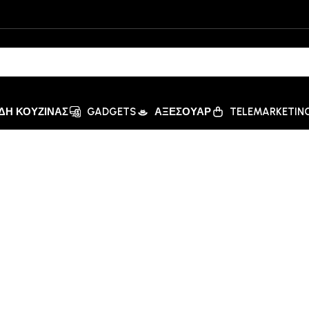
ΙΔΗ ΚΟΥΖΙΝΑΣ
GADGETS
ΑΞΕΣΟΥΑΡ
TELEMARKETIN
μα ML5221