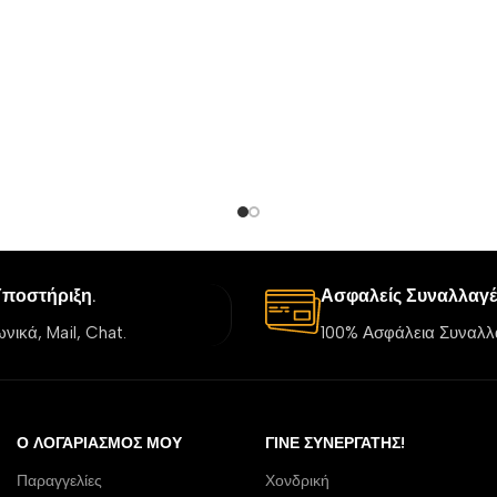
Υποστήριξη.
Ασφαλείς Συναλλαγέ
νικά, Mail, Chat.
100% Ασφάλεια Συναλλ
Ο ΛΟΓΑΡΙΑΣΜΌΣ ΜΟΥ
ΓΊΝΕ ΣΥΝΕΡΓΆΤΗΣ!
Παραγγελίες
Χονδρική