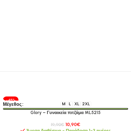
-45%
Μέγεθος
M
L
XL
2XL
Glory – Γυναικεία πιτζάμα ML5215
10,90
€
19,90
€
Άμεσα διαθέσιμο - Παράδοση 1-3 ημέρες