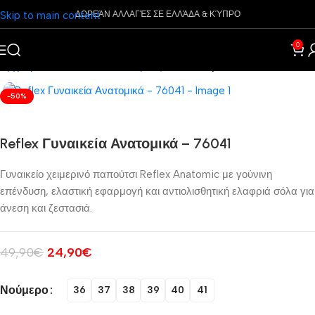
Skip to main content
ΔΩΡΕΆΝ ΑΛΛΑΓΈΣ ΣΕ ΕΛΛΆΔΑ & ΚΎΠΡΟ
0
Αρχική σελίδα
Παπούτσια
Μάρκες
Pharmacy
-50%
Reflex Γυναικεία Ανατομικά – 76041
Γυναικείο χειμερινό παπούτσι Reflex Anatomic με γούνινη
επένδυση, ελαστική εφαρμογή και αντιολισθητική ελαφριά σόλα για
άνεση και ζεστασιά.
49,90
€
24,90
€
Νούμερο
36
37
38
39
40
41