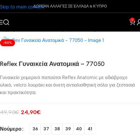
Skip to main content
ΔΩΡΕΆΝ ΑΛΛΑΓΈΣ ΣΕ ΕΛΛΆΔΑ & ΚΎΠΡΟ
0
Αρχική σελίδα
Παπούτσια
Μάρκες
Pharmacy
-50%
Reflex Γυναικεία Ανατομικά – 77050
Γυναικείο χειμερινό παπούτσι Reflex Anatomic με αδιάβροχο
υλικό, velcro λουράκι και άνετη αντιολισθητική σόλα για ζεστασιά
και πρακτικότητα.
49,90
€
24,90
€
Νούμερο
36
37
38
39
40
41