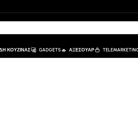
ΙΔΗ ΚΟΥΖΙΝΑΣ
GADGETS
ΑΞΕΣΟΥΑΡ
TELEMARKETIN
ατομικά – 79071