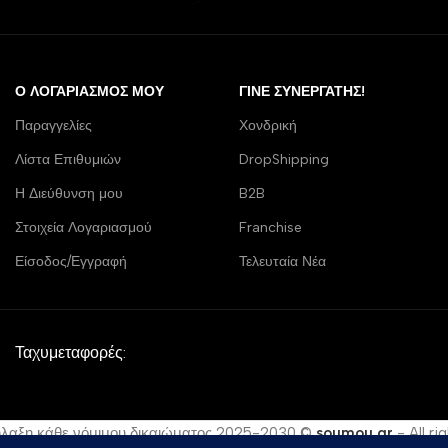
Ο ΛΟΓΑΡΙΑΣΜΌΣ ΜΟΥ
ΓΊΝΕ ΣΥΝΕΡΓΆΤΗΣ!
Παραγγελίες
Χονδρική
Λίστα Επιθυμιών
DropShipping
Η Διεύθυνση μου
B2B
Στοιχεία Λογαριασμού
Franchise
Είσοδος/Εγγραφή
Τελευταία Νέα
Ταχυμεταφορές:
ύλαξη κάθε νόμιμου δικαιώματος 2025-2030 ©
soumou.gr
- All ri