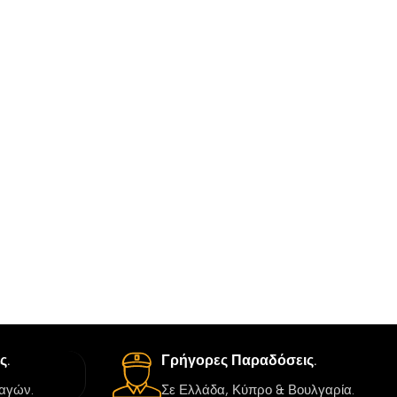
ς.
Γρήγορες Παραδόσεις.
αγών.
Σε Ελλάδα, Κύπρο & Βουλγαρία.