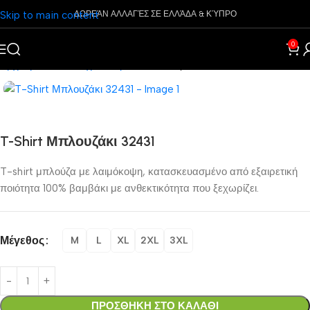
Skip to main content
ΔΩΡΕΆΝ ΑΛΛΑΓΈΣ ΣΕ ΕΛΛΆΔΑ & ΚΎΠΡΟ
0
Αρχική σελίδα
Ρούχα
Ανδρικά
Μπλουζάκια
T-Shirt Μπλουζάκι 32431
T-shirt μπλούζα με λαιμόκοψη, κατασκευασμένο από εξαιρετική
ποιότητα 100% βαμβάκι με ανθεκτικότητα που ξεχωρίζει.
Μέγεθος
M
L
XL
2XL
3XL
ΠΡΟΣΘΗΚΗ ΣΤΟ ΚΑΛΑΘΙ