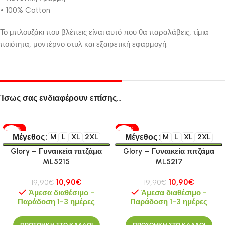
• 100% Cotton
Το μπλουζάκι που βλέπεις είναι αυτό που θα παραλάβεις, τίμια
ποιότητα, μοντέρνο στυλ και εξαιρετική εφαρμογή.
Ίσως σας ενδιαφέρουν επίσης…
-45%
-45%
Μέγεθος
Μέγεθος
M
L
XL
2XL
M
L
XL
2XL
Glory – Γυναικεία πιτζάμα
Glory – Γυναικεία πιτζάμα
ML5215
ML5217
10,90
€
10,90
€
19,90
€
19,90
€
Άμεσα διαθέσιμο -
Άμεσα διαθέσιμο -
Παράδοση 1-3 ημέρες
Παράδοση 1-3 ημέρες