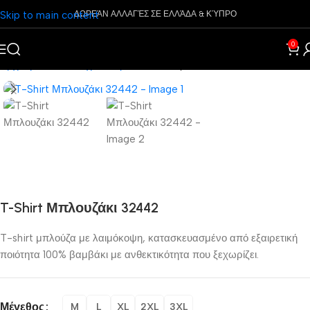
Skip to main content
ΔΩΡΕΆΝ ΑΛΛΑΓΈΣ ΣΕ ΕΛΛΆΔΑ & ΚΎΠΡΟ
0
Αρχική σελίδα
Ρούχα
Ανδρικά
Μπλουζάκια
T-Shirt Μπλουζάκι 32442
T-shirt μπλούζα με λαιμόκοψη, κατασκευασμένο από εξαιρετική
ποιότητα 100% βαμβάκι με ανθεκτικότητα που ξεχωρίζει.
Μέγεθος
M
L
XL
2XL
3XL