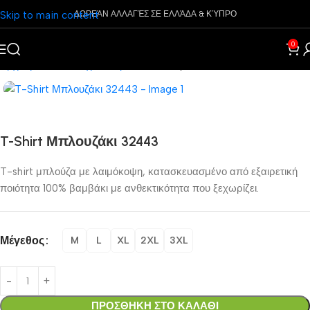
Skip to main content
ΔΩΡΕΆΝ ΑΛΛΑΓΈΣ ΣΕ ΕΛΛΆΔΑ & ΚΎΠΡΟ
0
Αρχική σελίδα
Ρούχα
Ανδρικά
Μπλουζάκια
T-Shirt Μπλουζάκι 32443
T-shirt μπλούζα με λαιμόκοψη, κατασκευασμένο από εξαιρετική
ποιότητα 100% βαμβάκι με ανθεκτικότητα που ξεχωρίζει.
Μέγεθος
M
L
XL
2XL
3XL
ΠΡΟΣΘΗΚΗ ΣΤΟ ΚΑΛΑΘΙ