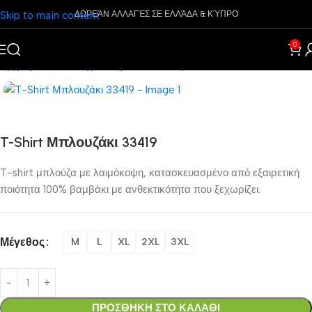
Skip to main content
ΔΩΡΕΆΝ ΑΛΛΑΓΈΣ ΣΕ ΕΛΛΆΔΑ & ΚΎΠΡΟ
0
Αρχική σελίδα
Ρούχα
Ανδρικά
Μπλουζάκια
T-Shirt Μπλουζάκι 33419
T-shirt μπλούζα με λαιμόκοψη, κατασκευασμένο από εξαιρετική
ποιότητα 100% βαμβάκι με ανθεκτικότητα που ξεχωρίζει.
Μέγεθος
M
L
XL
2XL
3XL
ΠΡΟΣΘΗΚΗ ΣΤΟ ΚΑΛΑΘΙ